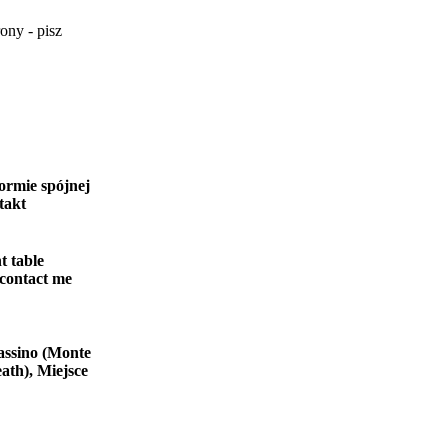
ony - pisz
ormie spójnej
takt
t table
 contact me
assino (Monte
ath), Miejsce