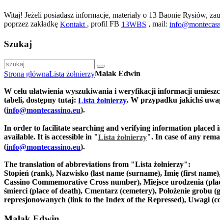
Witaj! Jeżeli posiadasz informacje, materiały o 13 Baonie Rysiów, zau
poprzez zakładkę
, profil FB
, mail:
Kontakt
13WBS
info@montecass
Szukaj
Malak Edwin
Strona główna
Lista żołnierzy
W celu ułatwienia wyszukiwania i weryfikacji informacji umiesz
tabeli, dostępny tutaj:
. W przypadku jakichś uwag
Lista żołnierzy
(
).
info@montecassino.eu
In order to facilitate searching and verifying information placed 
available. It is accessible in "
".
In case of any remar
Lista żołnierzy
(
).
info@montecassino.eu
The translation of abbreviations from "Lista żołnierzy":
Stopień (rank), Nazwisko (last name (surname), Imię (first nam
Cassino Commemorative Cross number), Miejsce urodzenia (place of
śmierci (place of death), Cmentarz (cemetery), Położenie grobu (g
represjonowanych (link to the Index of the Repressed), Uwagi (
Malak Edwin