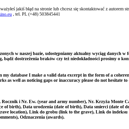
ważyłeś jakiś błąd na stronie lub chcesz się skontaktować z autorem str
, tel. PL (+48) 503845441
ino.eu
czonych w naszej bazie, udostępniamy aktualny wyciąg danych w f
, bądź dostrzeżenia braków czy też niedokładności prosimy o kon
in my database I make a valid data excerpt in the form of a coheren
ks as well as noticing gaps or inaccuracy please do not hesitate to
e), Rocznik i Nr. Ew. (year and army number), Nr. Krzyża Monte C
 birth), Data urodzenia (date of birth), Data smierci (date of de
rave location), Link do grobu (link to the grave), Link do indeksu
comments), Odznaczenia (awards).