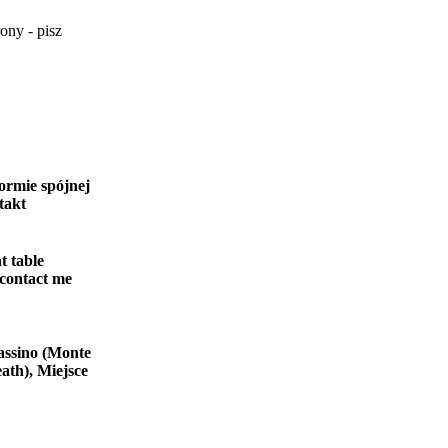
ony - pisz
ormie spójnej
takt
t table
 contact me
assino (Monte
ath), Miejsce