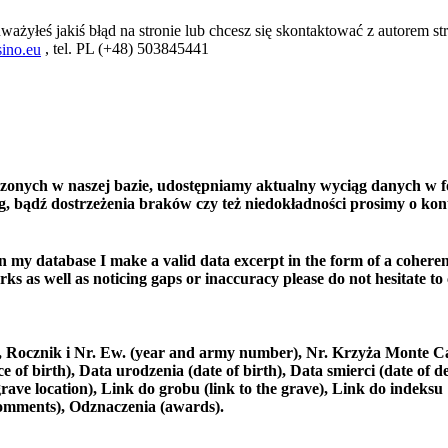
ważyłeś jakiś błąd na stronie lub chcesz się skontaktować z autorem str
, tel. PL (+48) 503845441
ino.eu
czonych w naszej bazie, udostępniamy aktualny wyciąg danych w f
, bądź dostrzeżenia braków czy też niedokładności prosimy o kon
in my database I make a valid data excerpt in the form of a coheren
ks as well as noticing gaps or inaccuracy please do not hesitate to
e), Rocznik i Nr. Ew. (year and army number), Nr. Krzyża Monte C
 birth), Data urodzenia (date of birth), Data smierci (date of de
rave location), Link do grobu (link to the grave), Link do indeksu
comments), Odznaczenia (awards).