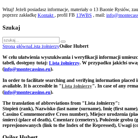
Witaj! Jeżeli posiadasz informacje, materiały o 13 Baonie Rysiów, zau
poprzez zakładkę
, profil FB
, mail:
Kontakt
13WBS
info@montecass
Szukaj
Osilor Hubert
Strona główna
Lista żołnierzy
W celu ułatwienia wyszukiwania i weryfikacji informacji umiesz
tabeli, dostępny tutaj:
. W przypadku jakichś uwag
Lista żołnierzy
(
).
info@montecassino.eu
In order to facilitate searching and verifying information placed 
available. It is accessible in "
".
In case of any remar
Lista żołnierzy
(
).
info@montecassino.eu
The translation of abbreviations from "Lista żołnierzy":
Stopień (rank), Nazwisko (last name (surname), Imię (first nam
Cassino Commemorative Cross number), Miejsce urodzenia (place of
śmierci (place of death), Cmentarz (cemetery), Położenie grobu (g
represjonowanych (link to the Index of the Repressed), Uwagi (
Osilor Hubert