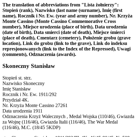
The translation of abbreviations from "Lista żołnierzy":
Stopień (rank), Nazwisko (last name (surname), Imię (first
name), Rocznik i Nr. Ew. (year and army number), Nr. Krzyża
Monte Cassino (Monte Cassino Commemorative Cross
number), Miejsce urodzenia (place of birth), Data urodzenia
(date of birth), Data smierci (date of death), Miejsce śmierci
(place of death), Cmentarz (cemetery), Położenie grobu (grave
location), Link do grobu (link to the grave), Link do indeksu
represjonowanych (link to the Index of the Repressed), Uwagi
(comments), Odznaczenia (awards).
Skoneczny Stanisław
Stopień
st. strz.
Nazwisko
Skoneczny
Imię
Stanisław
Rocznik i Nr. Ew.
1911/292
Przydział
4K.
Nr. Krzyża Monte Cassino
27261
Data urodzenia
1911
Odznaczenia
Krzyż Walecznych , Medal Wojska (110/46), Gwiazda
za Wojnę (116/46), Gwiazda Italii (116/46), The War Medal
(116/46), M.C. (18/45 5KDP)