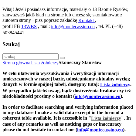
Witaj! Jeżeli posiadasz informacje, materiały o 13 Baonie Rysiów,
zauważyłeś jakiś błąd na stronie lub chcesz się skontaktować z
autorem strony - pisz poprzez zakładkę
,
Kontakt
profil FB
, mail:
, tel. PL (+48)
13WBS
info@montecassino.eu
503845441
Szukaj
Skoneczny Stanisław
Strona główna
Lista żołnierzy
W celu ułatwienia wyszukiwania i weryfikacji informacji
umieszczonych w naszej bazie, udostępniamy aktualny wyciąg
danych w formie spójnej tabeli, dostępny tutaj:
.
Lista żołnierzy
W przypadku jakichś uwag, bądź dostrzeżenia braków czy też
niedokładności prosimy o kontakt (
).
info@montecassino.eu
In order to facilitate searching and verifying information placed
in my database I make a valid data excerpt in the form of a
coherent table available. It is accessible in "
".
In
Lista żołnierzy
case of any remarks as well as noticing gaps or inaccuracy
please do not hesitate to contact me (
).
info@montecassino.eu