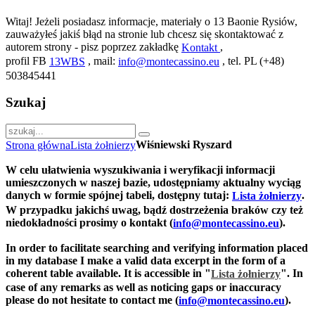
Witaj! Jeżeli posiadasz informacje, materiały o 13 Baonie Rysiów,
zauważyłeś jakiś błąd na stronie lub chcesz się skontaktować z
autorem strony - pisz poprzez zakładkę
,
Kontakt
profil FB
, mail:
, tel. PL (+48)
13WBS
info@montecassino.eu
503845441
Szukaj
Wiśniewski Ryszard
Strona główna
Lista żołnierzy
W celu ułatwienia wyszukiwania i weryfikacji informacji
umieszczonych w naszej bazie, udostępniamy aktualny wyciąg
danych w formie spójnej tabeli, dostępny tutaj:
.
Lista żołnierzy
W przypadku jakichś uwag, bądź dostrzeżenia braków czy też
niedokładności prosimy o kontakt (
).
info@montecassino.eu
In order to facilitate searching and verifying information placed
in my database I make a valid data excerpt in the form of a
coherent table available. It is accessible in "
".
In
Lista żołnierzy
case of any remarks as well as noticing gaps or inaccuracy
please do not hesitate to contact me (
).
info@montecassino.eu