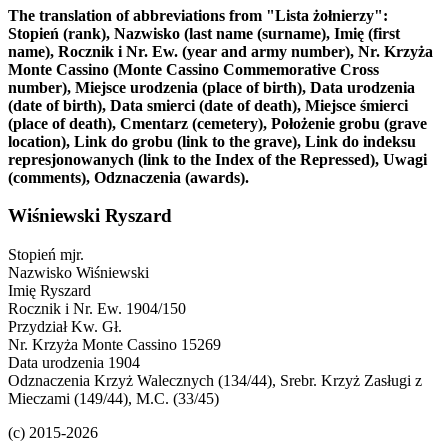
The translation of abbreviations from "Lista żołnierzy":
Stopień (rank), Nazwisko (last name (surname), Imię (first
name), Rocznik i Nr. Ew. (year and army number), Nr. Krzyża
Monte Cassino (Monte Cassino Commemorative Cross
number), Miejsce urodzenia (place of birth), Data urodzenia
(date of birth), Data smierci (date of death), Miejsce śmierci
(place of death), Cmentarz (cemetery), Położenie grobu (grave
location), Link do grobu (link to the grave), Link do indeksu
represjonowanych (link to the Index of the Repressed), Uwagi
(comments), Odznaczenia (awards).
Wiśniewski Ryszard
Stopień
mjr.
Nazwisko
Wiśniewski
Imię
Ryszard
Rocznik i Nr. Ew.
1904/150
Przydział
Kw. Gł.
Nr. Krzyża Monte Cassino
15269
Data urodzenia
1904
Odznaczenia
Krzyż Walecznych (134/44), Srebr. Krzyż Zasługi z
Mieczami (149/44), M.C. (33/45)
(c) 2015-2026